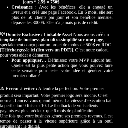
jours * 2.5$ = 750$
Croissance :
Avec les bénéfices, elle a engagé un
livreur et a créé une page Facebook. En 6 mois, elle sert
plus de 50 clients par jour et son bénéfice mensuel
dépasse les 3000$. Elle n’a jamais pris de crédit.
💡 Donnée Exclusive / Linkable Asset
Nous avons créé un
template de business plan ultra-simplifié sur une page
,
spécialement conçu pour un projet de moins de 500$ en RDC.
[Téléchargez-le ici (lien vers un PDF)]
. C’est notre cadeau
pour vous aider à démarrer.
Pour appliquer…
Définissez votre MVP aujourd’hui.
Quelle est la plus petite action que vous pouvez faire
cette semaine pour tester votre idée et générer votre
premier dollar ?
⚠️ Erreur à éviter :
Attendre la perfection. Votre premier
produit sera imparfait. Votre premier logo sera moche. C’est
normal. Lancez-vous quand même. La vitesse d’exécution bat
la perfection 9 fois sur 10. Le feedback de vrais clients
payants est plus précieux que 6 mois de planification.
Une fois que votre business génère ses premiers revenus, il est
temps de passer à la vitesse supérieure grâce à un outil
surpuissant : le digital.