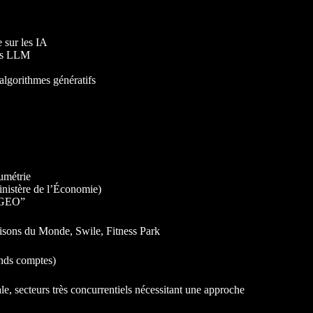
 sur les IA
des LLM
 algorithmes génératifs
lumétrie
nistère de l’Économie)
O/GEO”
isons du Monde, Swile, Fitness Park
nds comptes)
le, secteurs très concurrentiels nécessitant une approche