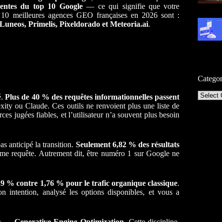
sentes du top 10 Google
— ce qui signifie que votre
es 10 meilleures agences GEO françaises en 2026 sont :
Luneos, Primelis, Pixeldorado et Meteoria.ai
.
Categor
Categor
é.
Plus de 40 % des requêtes informationnelles passent
y ou Claude. Ces outils ne renvoient plus une liste de
rces jugées fiables, et l’utilisateur n’a souvent plus besoin
s anticipé la transition.
Seulement 6,82 % des résultats
e requête. Autrement dit, être numéro 1 sur Google ne
,9 % contre 1,76 % pour le trafic organique classique
.
n intention, analysé les options disponibles, et vous a
— Generative Engine Optimization
. Cette discipline,