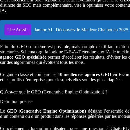
distincte du SEO mais complémentaire, vise à optimiser votre contenu 
IA.
Lire Aussi :
Janitor AI : Découvrez le Meilleur Chatbot en 2025
Faire du GEO soi-même est possible, mais complexe : il faut maîtris
structurées Schema.org, la logique E-E-A-T étendue aux IA, le trackin
agence GEO spécialisée
permet d’accélérer les résultats, d’éviter les
sur des algorithmes qui évoluent tous les mois.
Ce guide classe et compare les
10 meilleures agences GEO en Franc
et les profils d’entreprises pour lesquels elles sont les plus adaptées.
Qu’est-ce que le GEO (Generative Engine Optimization) ?
Définition précise
Le
GEO (Generative Engine Optimization)
désigne l’ensemble des 
d’un contenu ou d’un produit dans les réponses générées par les moteurs 
Concrètement : lorsqu’un utilisateur pose une question à ChatGPT