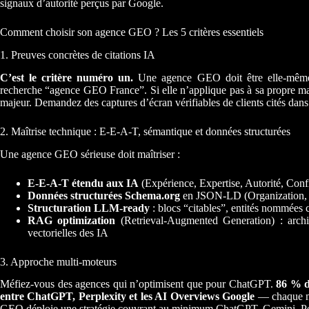
signaux d’autorité perçus par Google.
Comment choisir son agence GEO ? Les 5 critères essentiels
1. Preuves concrètes de citations IA
C’est le critère numéro un.
Une agence GEO doit être elle-même 
recherche “agence GEO France”. Si elle n’applique pas à sa propre marq
majeur. Demandez des captures d’écran vérifiables de clients cités da
2. Maîtrise technique : E-E-A-T, sémantique et données structurées
Une agence GEO sérieuse doit maîtriser :
E-E-A-T étendu aux IA
(Expérience, Expertise, Autorité, Conf
Données structurées Schema.org
en JSON-LD (Organization,
Structuration LLM-ready
: blocs “citables”, entités nommées c
RAG optimization
(Retrieval-Augmented Generation) : archi
vectorielles des IA
3. Approche multi-moteurs
Méfiez-vous des agences qui n’optimisent que pour ChatGPT.
86 % d
entre ChatGPT, Perplexity et les AI Overviews Google
— chaque mo
GEO déploie une stratégie couvrant au minimum ChatGPT, Gemini, Per