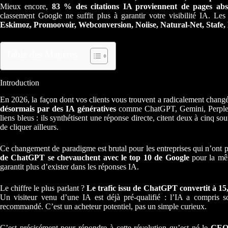
Mieux encore,
83 % des citations IA proviennent de pages ab
classement Google ne suffit plus à garantir votre visibilité IA. L
Eskimoz, Promoovoir, Webconversion, Noiise, Natural-Net, Stafe, 
Table des Matières
Introduction
En 2026, la façon dont vos clients vous trouvent a radicalement chang
désormais par des IA génératives
comme ChatGPT, Gemini, Perplexit
liens bleus : ils synthétisent une réponse directe, citent deux à cinq sou
de cliquer ailleurs.
Ce changement de paradigme est brutal pour les entreprises qui n’ont pa
de ChatGPT se chevauchent avec le top 10 de Google
pour la mêm
garantit plus d’exister dans les réponses IA.
Le chiffre le plus parlant ?
Le trafic issu de ChatGPT convertit à 15
Un visiteur venu d’une IA est déjà pré-qualifié : l’IA a compris so
recommandé. C’est un acheteur potentiel, pas un simple curieux.
C’est précisément pour répondre à cette révolution qu’est né le
GEO 