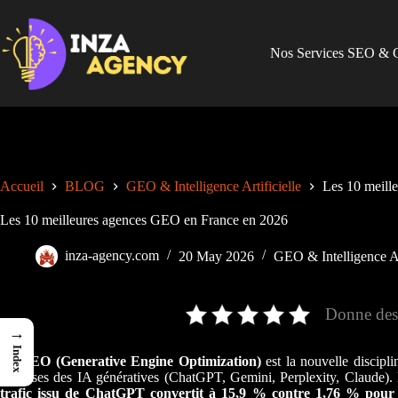
Skip
to
content
Nos Services SEO &
Accueil
BLOG
GEO & Intelligence Artificielle
Les 10 meill
Les 10 meilleures agences GEO en France en 2026
inza-agency.com
20 May 2026
GEO & Intelligence Art
Donne des é
→
Index
Le
GEO (Generative Engine Optimization)
est la nouvelle discipli
réponses des IA génératives (ChatGPT, Gemini, Perplexity, Claude).
trafic issu de ChatGPT convertit à 15,9 % contre 1,76 % pour 