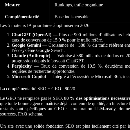
Mesure
Rankings, trafic organique
Complémentarité
Base indispensable
Les 5 moteurs IA prioritaires à optimiser en 2026
ChatGPT (OpenAI)
— Plus de 900 millions d’utilisateurs heb
taux de conversion de 15,9 % pour le trafic référé.
Google Gemini
— Croissance de +388 % du trafic référent ent
l’écosystème Google Search.
Claude (Anthropic)
— Valorisé à 380 milliards de dollars en 20
progression depuis le boycott ChatGPT.
Perplexity
— Taux de conversion de 10,5 %, deuxième meille
requêtes de recherche approfondie.
Microsoft Copilot
— Intégré à l’écosystème Microsoft 365, inco
La complémentarité SEO + GEO : 80/20
Le GEO ne remplace pas le SEO.
80 % des optimisations nécessair
que toute bonne agence maîtrise déjà : contenu de qualité, architectur
restants sont spécifiques au GEO : structuration LLM-ready, donnée
sourcées, FAQ schema.
Un site avec une solide fondation SEO est plus facilement cité par le