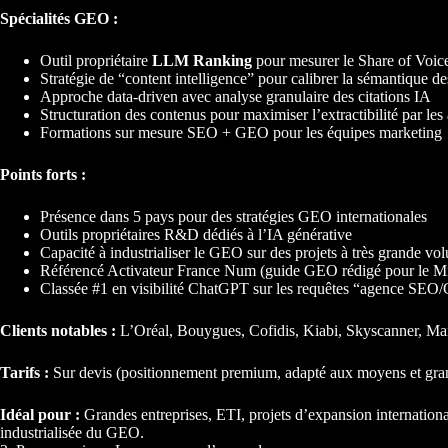
Spécialités GEO :
Outil propriétaire
LLM Ranking
pour mesurer le Share of Voice
Stratégie de “content intelligence” pour calibrer la sémantique 
Approche data-driven avec analyse granulaire des citations IA
Structuration des contenus pour maximiser l’extractibilité par les
Formations sur mesure SEO + GEO pour les équipes marketing
Points forts :
Présence dans 5 pays pour des stratégies GEO internationales
Outils propriétaires R&D dédiés à l’IA générative
Capacité à industrialiser le GEO sur des projets à très grande vo
Référencé Activateur France Num (guide GEO rédigé pour le Mi
Classée #1 en visibilité ChatGPT sur les requêtes “agence SE
Clients notables :
L’Oréal, Bouygues, Cofidis, Kiabi, Skyscanner, Ma
Tarifs :
Sur devis (positionnement premium, adapté aux moyens et gra
Idéal pour :
Grandes entreprises, ETI, projets d’expansion internationa
industrialisée du GEO.