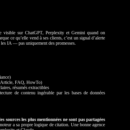
visible sur ChatGPT, Perplexity et Gemini quand on
ue ce qu’elle vend à ses clients, c’est un signal d’alerte
ns les IA — pas uniquement des promesses.
iance)
 Article, FAQ, HowTo)
laires, résumés extractibles
tecture de contenu ingérable par les bases de données
es sources les plus mentionnées ne sont pas partagées
teur a sa propre logique de citation. Une bonne agence
plexity et Claude.