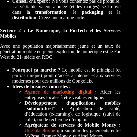
Conseil d’Expert :
Ne vous contentez pas de produire.
La véritable valeur ajoutée (et les marges) se trouve
dans la
transformation
, le
packaging
et la
distribution
. Créez une marque forte.
Secteur 2 : Le Numérique, la FinTech et les Services
Mobiles
Avec une population majoritairement jeune et un taux de
pénétration mobile en pleine explosion, le numérique est le Far
West du 21ᵉ siècle en RDC.
Pourquoi ça marche ?
Le mobile est le principal (et
parfois unique) point d’accès à internet et aux services
modernes pour des millions de Congolais.
Idées de business concrètes :
Agence de marketing digital
:
Aider les
entreprises locales à être visibles en ligne.
Développement d’applications mobiles
“solution-first” :
Application de santé,
d’éducation (e-learning), de logistique (suivi de
colis), ou de recherche d’emploi.
Agrégateur de services de Mobile Money :
Une plateforme
qui simplifie les paiements entre
M-Pesa, Orange Money, et Airtel Money.