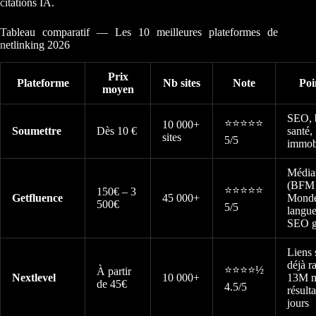
citations IA.
Tableau comparatif — Les 10 meilleures plateformes de
netlinking 2026
Prix
Plateforme
Nb sites
Note
Poi
moyen
SEO, 
⭐⭐⭐⭐⭐
10 000+
Soumettre
Dès 10 €
santé,
sites
5/5
immobi
Média
(BFM 
⭐⭐⭐⭐⭐
150€ – 3
Getfluence
45 000+
Monde
500€
5/5
langue
SEO gr
Liens 
déjà r
⭐⭐⭐⭐½
À partir
Nextlevel
10 000+
13M m
de 45€
4.5/5
résult
jours