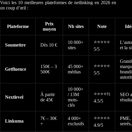
Voici les 10 meilleures plateformes de netlinking en 2026 en
un coup d’œil :
Prix
Plateforme
Nb sites
Note
Idé
moyen
⭐⭐⭐⭐⭐
10 000+
L’auto
Soumettre
Dès 10 €
sites
et la s
5/5
Grand
⭐⭐⭐⭐⭐
150€ – 3
45 000+
marqu
Getfluence
500€
médias
brandi
5/5
autori
10 000+
⭐⭐⭐⭐½
À partir
/ 13M
SEO a
Nextlevel
de 45€
mots-
résult
4.5/5
clés
⭐⭐⭐⭐⭐
7€ – 30€
4 000+
PME, 
Linkuma
+
exclusifs
serrés
4.9/5