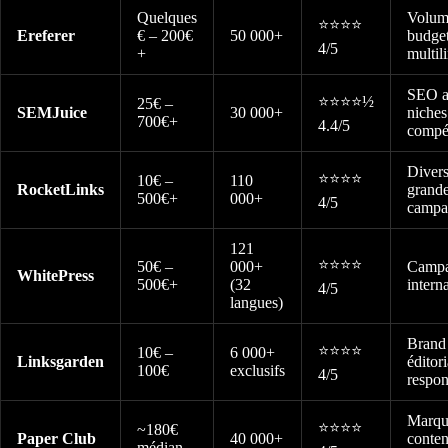
Quelques
Volum
⭐⭐⭐⭐
Ereferer
€ – 200€
50 000+
budget
4/5
+
multil
SEO a
⭐⭐⭐⭐½
25€ –
SEMJuice
30 000+
niches
700€+
4.4/5
compét
Divers
⭐⭐⭐⭐
10€ –
110
RocketLinks
grand
500€+
000+
4/5
campa
121
⭐⭐⭐⭐
50€ –
000+
Camp
WhitePress
500€+
(32
intern
4/5
langues)
Brand 
⭐⭐⭐⭐
10€ –
6 000+
Linksgarden
éditori
100€
exclusifs
4/5
respon
Marqu
⭐⭐⭐⭐
~180€
Paper Club
40 000+
conten
médian