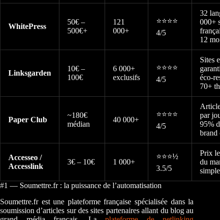
32 lan
⭐⭐⭐⭐
50€ –
121
000+ 
WhitePress
500€+
000+
frança
4/5
12 mo
Sites e
⭐⭐⭐⭐
10€ –
6 000+
garant
Linksgarden
100€
exclusifs
éco-re
4/5
70+ t
Articl
⭐⭐⭐⭐
~180€
par jou
Paper Club
40 000+
médian
95% d
4/5
brand 
Prix l
⭐⭐⭐½
Accesseo /
3€ – 10€
1 000+
du ma
Accesslink
3.5/5
simple
#1 — Soumettre.fr : la puissance de l’automatisation
Soumettre.fr est une plateforme française spécialisée dans la
soumission d’articles sur des sites partenaires allant du blog au
grand média français. La
plateforme de netlinking