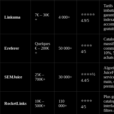
Tarifs
imbatt
⭐⭐⭐⭐⭐
7€ – 30€
garant
Linkuma
4 000+
+
indexa
4.9/5
accom
gratuit
Catal
Quelques
massif
⭐⭐⭐⭐
Ereferer
€ – 200€
50 000+
commi
4/5
+
10%, 5
achats
Algor
JuiceF
⭐⭐⭐⭐½
25€ –
SEMJuice
30 000+
servic
700€+
4.4/5
main, 
premi
Plus g
⭐⭐⭐⭐
10€ –
110
catalo
RocketLinks
500€+
000+
interf
4/5
filtre