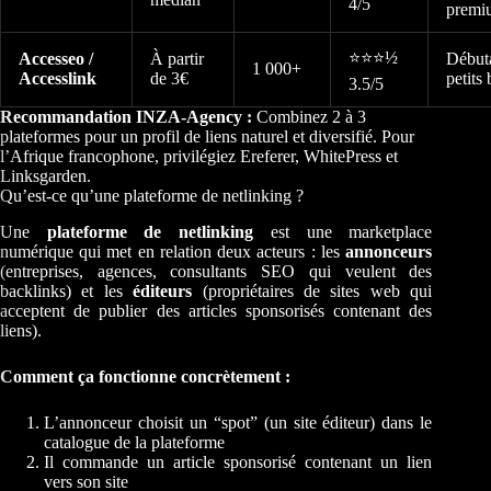
4/5
premi
⭐⭐⭐½
Accesseo /
À partir
Débuta
1 000+
Accesslink
de 3€
petits
3.5/5
Recommandation INZA-Agency :
Combinez 2 à 3
plateformes pour un profil de liens naturel et diversifié. Pour
l’Afrique francophone, privilégiez Ereferer, WhitePress et
Linksgarden.
Qu’est-ce qu’une plateforme de netlinking ?
Une
plateforme de netlinking
est une marketplace
numérique qui met en relation deux acteurs : les
annonceurs
(entreprises, agences, consultants SEO qui veulent des
backlinks) et les
éditeurs
(propriétaires de sites web qui
acceptent de publier des articles sponsorisés contenant des
liens).
Comment ça fonctionne concrètement :
L’annonceur choisit un “spot” (un site éditeur) dans le
catalogue de la plateforme
Il commande un article sponsorisé contenant un lien
vers son site