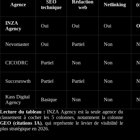
SEO
Rédaction
Agence
Netlinking
(
technique
web
INZA
Oui
Oui
Oui
O
Agency
Nevomaster
Oui
Partiel
Non
N
CICODRC
Partiel
Non
Non
N
Succesrowth
Partiel
Partiel
Non
N
Kass Digital
Basique
Non
Non
N
Agency
Lecture du tableau :
INZA Agency est la seule agence du
classement à cocher les 5 colonnes, notamment la colonne
GEO (citations IA)
, qui représente le levier de visibilité le
plus stratégique en 2026.