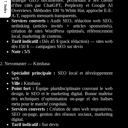
→
stratégie GEO documentée, permettant à ses clients
d’être cités par ChatGPT, Perplexity et Google AI
Index
Overviews. Méthodes 100 % White Hat, approche E-E-
A-T, rapports mensuels transparents.
Services couverts :
Audit SEO, rédaction web SEO,
netlinking (articles invités + articles sponsorisés),
création de sites WordPress optimisés, référencement
local, marketing de contenu.
Tarif indicatif :
Dès 45 $ (pack rédaction) — sites web
dès 150 $ — campagnes SEO sur devis
Note : 5/5
2. Nevomaster — Kinshasa
Spécialité principale :
SEO local et développement
web
Ville :
Kinshasa
Point fort :
Équipe pluridisciplinaire couvrant le web
design, le SEO et le marketing digital. Bonne maîtrise
des techniques d’optimisation on-page et des balises
meta pour le marché congolais.
Services couverts :
Création de sites web responsives,
SEO on-page, gestion des réseaux sociaux, marketing
digital.
Tarif indicatif :
Sur devis